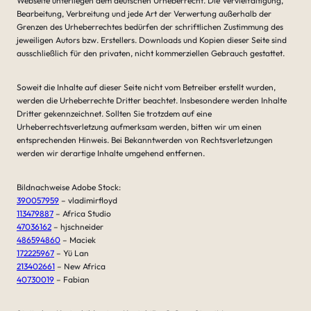
Webseite unterliegen dem deutschen Urheberrecht. Die Vervielfältigung,
Bearbeitung, Verbreitung und jede Art der Verwertung außerhalb der
Grenzen des Urheberrechtes bedürfen der schriftlichen Zustimmung des
jeweiligen Autors bzw. Erstellers. Downloads und Kopien dieser Seite sind
ausschließlich für den privaten, nicht kommerziellen Gebrauch gestattet.
Soweit die Inhalte auf dieser Seite nicht vom Betreiber erstellt wurden,
werden die Urheberrechte Dritter beachtet. Insbesondere werden Inhalte
Dritter gekennzeichnet. Sollten Sie trotzdem auf eine
Urheberrechtsverletzung aufmerksam werden, bitten wir um einen
entsprechenden Hinweis. Bei Bekanntwerden von Rechtsverletzungen
werden wir derartige Inhalte umgehend entfernen.
Bildnachweise Adobe Stock:
390057959
– vladimirfloyd
113479887
– Africa Studio
47036162
– hjschneider
486594860
– Maciek
172225967
– Yü Lan
213402661
– New Africa
40730019
– Fabian