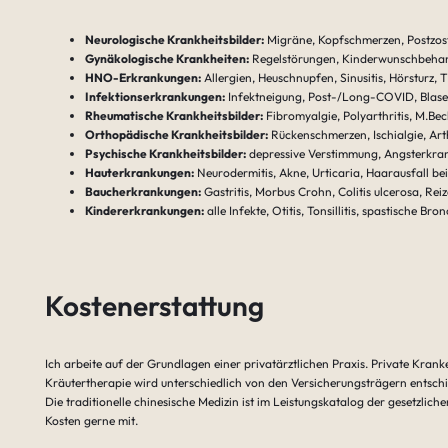
Neurologische Krankheitsbilder:
Migräne, Kopfschmerzen, Postzoste
Gynäkologische Krankheiten:
Regelstörungen, Kinderwunschbeha
HNO-Erkrankungen:
Allergien, Heuschnupfen, Sinusitis, Hörsturz, 
Infektionserkrankungen:
Infektneigung, Post-/Long-COVID, Blasen
Rheumatische Krankheitsbilder:
Fibromyalgie, Polyarthritis, M.Be
Orthopädische Krankheitsbilder:
Rückenschmerzen, Ischialgie, Ar
Psychische Krankheitsbilder:
depressive Verstimmung, Angsterkra
Hauterkrankungen:
Neurodermitis, Akne, Urticaria, Haarausfall be
Baucherkrankungen:
Gastritis, Morbus Crohn, Colitis ulcerosa, R
Kindererkrankungen:
alle Infekte, Otitis, Tonsillitis, spastische B
Kostenerstattung
Ich arbeite auf der Grundlagen einer privatärztlichen Praxis. Private Kra
Kräutertherapie wird unterschiedlich von den Versicherungsträgern entsch
Die traditionelle chinesische Medizin ist im Leistungskatalog der gesetzlich
Kosten gerne mit.