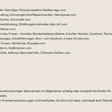
r-Neuralgie, Polyneuropathie, Restless legs uvm.
ndlung, Schwangerschaftsbeschwerden, Menopause uvm.
Tinnitus, Schwindel uvm.
entzündung, Erkältungskrankheiten aller Art uvm.
chterew uvm.
throse, Frozen- shoulder, Bandscheibenprobleme, Schulter-Nacken-Syndrom, Tenni
nkungen, Schlafstörungen, Burn- out-Syndrom, innere Unruhe uvm.
i Frauen, Gürtelrose, Rosazea uvm.
eizdarm, Sodbrennen uvm.
ronchitis, Asthma, Neurodermitis, 3 Monats-Koliken uvm.
nkenversicherungen übernehmen im Allgemeinen anteilig oder komplett die Kosten für
ieden.
en Krankenversicherungen nicht enthalten. Es lohnt sich aber, individuell eine Teile